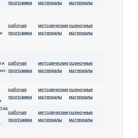
программа
материалы
материалы
о
рабочая
методические
оценочные
и
программа
материалы
материалы
 и
рабочая
методические
оценочные
но-
программа
материалы
материалы
рабочая
методические
оценочные
программа
материалы
материалы
и
7544
рабочая
методические
оценочные
программа
материалы
материалы
»