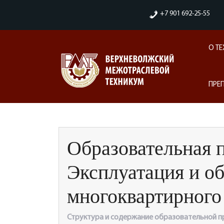
Skip
+7 901 692-25-55
to
content
О Т
ПРЕ
Образовательная 
Эксплуатация и о
многоквартирного
Структура и содержание образовательной 