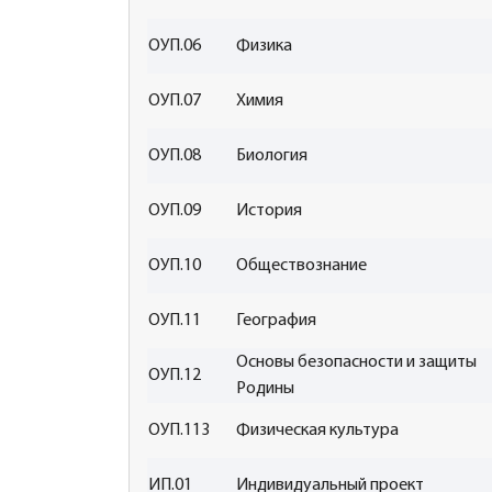
ОУП.06
Физика
ОУП.07
Химия
ОУП.08
Биология
ОУП.09
История
ОУП.10
Обществознание
ОУП.11
География
Основы безопасности и защиты
ОУП.12
Родины
ОУП.113
Физическая культура
ИП.01
Индивидуальный проект