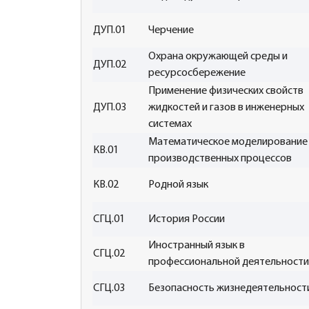
ДУП.01
Черчение
Охрана окружающей среды и
ДУП.02
ресурсосбережение
Применение физических свойств
ДУП.03
жидкостей и газов в инженерных
системах
Математическое моделирование
КВ.01
производственных процессов
КВ.02
Родной язык
СГЦ.01
История России
Иностранный язык в
СГЦ.02
профессиональной деятельности
СГЦ.03
Безопасность жизнедеятельност