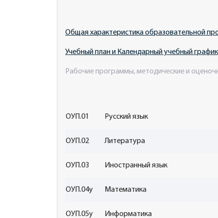
Общая характеристика образовательной пр
Учебный план и Календарный учебный график
Рабочие программы, методические и оценоч
ОУП.01
Русский язык
ОУП.02
Литература
ОУП.03
Иностранный язык
ОУП.04у
Математика
ОУП.05у
Информатика