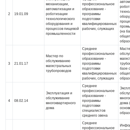
автом
механизации,
профессиональное
робот
автоматизации и
образование -
техно
2
19.01.09
роботизации
программы
обору
технологического
подготовки
проце
оборудования и
квалифицированных
пром
процессов пищевой
рабочих, служащих
(на б
промышленности
общег
образ
Среднее
Масте
профессиональное
обслу
Мастер по
образование -
магис
обслуживанию
3
21.01.17
программы
трубо
магистральных
подготовки
базе 
трубопроводов
квалифицированных
общег
рабочих, служащих
образ
Среднее
Экспл
профессиональное
Эксплуатация и
обслу
образование -
обслуживание
много
4
08.02.14
программы
многоквартирного
дома 
подготовки
дома
основ
специалистов
образ
среднего звена
Среднее
Инфо
профессиональное