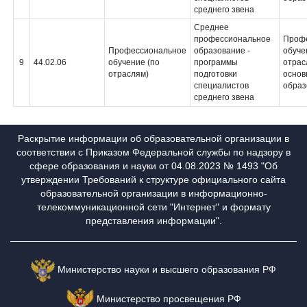
среднего звена
Среднее
профессиональное
Проф
Профессиональное
образование -
обуче
9
44.02.06
обучение (по
программы
отрас
отраслям)
подготовки
основ
специалистов
образ
среднего звена
Раскрытие информации об образовательной организации в
соответствии с Приказом Федеральной службы по надзору в
сфере образования и науки от 04.08.2023 № 1493 "Об
утверждении Требований к структуре официального сайта
образовательной организации в информационно-
телекоммуникационной сети "Интернет" и формату
представления информации".
Министерство науки и высшего образования РФ
Министерство просвещения РФ