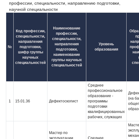
профессии, специальности, направлению подготовки,
научной специальности
Наименование
Код профессии,
Обра
профессии,
специальности,
п
специальности,
направления
напр
направления
Уровень
№
подготовки,
проф
подготовки,
образования
шифр группы
на
наименование
научных
группы научных
специальностей
спе
специальностей
Среднее
профессиональное
Дефек
образование -
(на б
1
15.01.36
Дефектоскопист
программы
общег
подготовки
образ
квалифицированных
рабочих, служащих
Масте
экспл
Мастер по
механ
эксплуатации,
Среднее