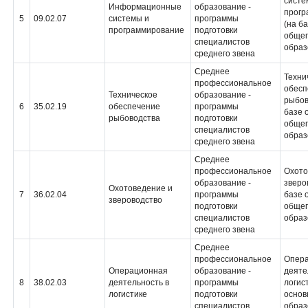
систе
Информационные
образование -
прогр
5
09.02.07
системы и
программы
(на б
программирование
подготовки
общег
специалистов
образ
среднего звена
Среднее
Техни
профессиональное
обесп
Техническое
образование -
рыбов
6
35.02.19
обеспечение
программы
базе 
рыбоводства
подготовки
общег
специалистов
образ
среднего звена
Среднее
профессиональное
Охото
образование -
зверо
Охотоведение и
7
36.02.04
программы
базе 
звероводство
подготовки
общег
специалистов
образ
среднего звена
Среднее
профессиональное
Опер
Операционная
образование -
деяте
8
38.02.03
деятельность в
программы
логис
логистике
подготовки
основ
специалистов
образ