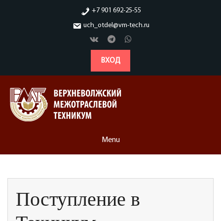
Skip
+7 901 692-25-55
to
uch_otdel@vm-tech.ru
content
ВХОД
Menu
Поступление в