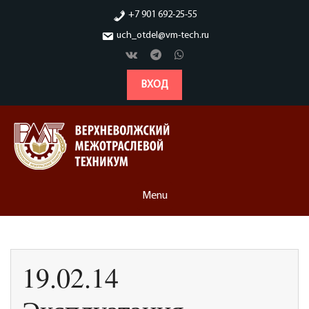
Skip
+7 901 692-25-55
to
uch_otdel@vm-tech.ru
content
ВХОД
Menu
19.02.14