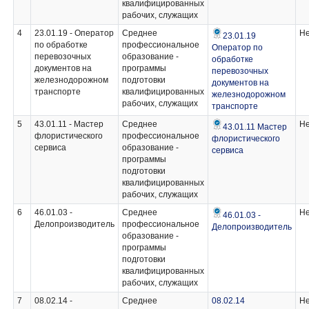
квалифицированных
рабочих, служащих
4
23.01.19 - Оператор
Среднее
Не
23.01.19
по обработке
профессиональное
Оператор по
перевозочных
образование -
обработке
документов на
программы
перевозочных
железнодорожном
подготовки
документов на
транспорте
квалифицированных
железнодорожном
рабочих, служащих
транспорте
5
43.01.11 - Мастер
Среднее
Не
43.01.11 Мастер
флористического
профессиональное
флористического
сервиса
образование -
сервиса
программы
подготовки
квалифицированных
рабочих, служащих
6
46.01.03 -
Среднее
Не
46.01.03 -
Делопроизводитель
профессиональное
Делопроизводитель
образование -
программы
подготовки
квалифицированных
рабочих, служащих
7
08.02.14 -
Среднее
08.02.14
Не