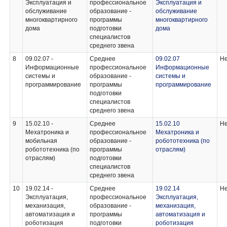
Эксплуатация и
профессиональное
Эксплуатация и
обслуживание
образование -
обслуживание
многоквартирного
программы
многоквартирного
дома
подготовки
дома
специалистов
среднего звена
8
09.02.07 -
Среднее
09.02.07
Не
Информационные
профессиональное
Информационные
системы и
образование -
системы и
программирование
программы
программирование
подготовки
специалистов
среднего звена
9
15.02.10 -
Среднее
15.02.10
Не
Мехатроника и
профессиональное
Мехатроника и
мобильная
образование -
робототехника (по
робототехника (по
программы
отраслям)
отраслям)
подготовки
специалистов
среднего звена
10
19.02.14 -
Среднее
19.02.14
Не
Эксплуатация,
профессиональное
Эксплуатация,
механизация,
образование -
механизация,
автоматизация и
программы
автоматизация и
роботизация
подготовки
роботизация