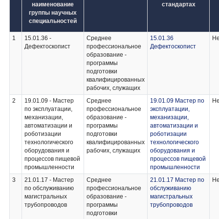
наименование
стандартах
группы научных
специальностей
1
15.01.36 -
Среднее
15.01.36
Не
Дефектоскопист
профессиональное
Дефектоскопист
образование -
программы
подготовки
квалифицированных
рабочих, служащих
2
19.01.09 - Мастер
Среднее
19.01.09 Мастер по
Не
по эксплуатации,
профессиональное
эксплуатации,
механизации,
образование -
механизации,
автоматизации и
программы
автоматизации и
роботизации
подготовки
роботизации
технологического
квалифицированных
технологического
оборудования и
рабочих, служащих
оборудования и
процессов пищевой
процессов пищевой
промышленности
промышленности
3
21.01.17 - Мастер
Среднее
21.01.17 Мастер по
Не
по обслуживанию
профессиональное
обслуживанию
магистральных
образование -
магистральных
трубопроводов
программы
трубопроводов
подготовки