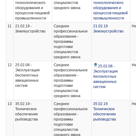
технологического
специалистов
технологического
оборудования и
среднего звена
оборудования и
процессов пищевой
процессов пищевой
промышленности
промышленности
11
21.02.19 -
Среднее
21.02.19
Не
Землеустройство
профессиональное
Землеустройство
образование -
программы
подготовки
специалистов
среднего звена
12
25.02.08 -
Среднее
Не
25.02.08 -
Эксплуатация
профессиональное
Эксплуатация
беспилотных
образование -
беспилотных
авиационных
программы
авиационных
систем
подготовки
систем
специалистов
среднего звена
13
35.02.19 -
Среднее
35.02.19
Не
Техническое
профессиональное
Техническое
обеспечение
образование -
обеспечение
рыбоводства
программы
рыбоводства
подготовки
специалистов
среднего звена