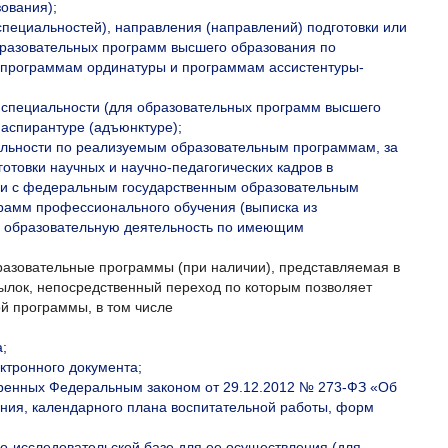
ования);
специальностей), направления (направлений) подготовки или
бразовательных программ высшего образования по
 программам ординатуры и программам ассистентуры-
 специальности (для образовательных программ высшего
 аспирантуре (адъюнктуре);
тельности по реализуемым образовательным программам, за
товки научных и научно-педагогических кадров в
вии с федеральным государственным образовательным
рамм профессионального обучения (выписка из
х образовательную деятельность по имеющим
азовательные программы (при наличии), представляемая в
сылок, непосредственный переход по которым позволяет
й программы, в том числе
;
ктронного документа;
отренных Федеральным законом от 29.12.2012 № 273-ФЗ «Об
ния, календарного плана воспитательной работы, форм
но-исследовательской базе для ее осуществления (для