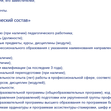
я, его заместителей;
очты.
еский состав»
о (при наличии) педагогического работника;
 (должности);
е предметы, курсы, дисциплины (модули);
фессионального образования с указанием наименования направления
аличии);
личии);
 квалификации (за последние 3 года);
нальной переподготовке (при наличии);
ельности опыта (лет) работы в профессиональной сфере, соответ
рсов, дисциплин (модулей);
альности;
разовательной программы (общеобразовательных программ), код 
правления (направлений) подготовки или укрупненной группы проф
разовательной программы высшего образования по программам б
ммам ординатуры и программам ассистентуры-стажировки, шифр и 