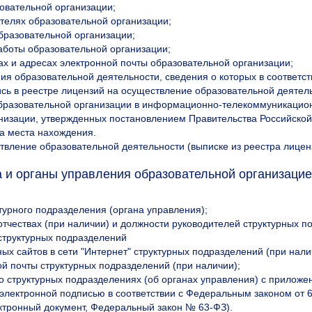
зовательной организации;
ителях образовательной организации;
бразовательной организации;
аботы образовательной организации;
ах и адресах электронной почты образовательной организации;
ия образовательной деятельности, сведения о которых в соответ
сь в реестре лицензий на осуществление образовательной деятел
бразовательной организации в информационно-телекоммуникацион
низации, утвержденных постановлением Правительства Российской
са места нахождения.
твление образовательной деятельности (выписке из реестра лицен
 и органы управления образовательной организаци
турного подразделения (органа управления);
отчествах (при наличии) и должности руководителей структурных п
структурных подразделений
ых сайтов в сети "Интернет" структурных подразделений (при нали
ой почты структурных подразделений (при наличии);
о структурных подразделениях (об органах управления) с приложе
электронной подписью в соответствии с Федеральным законом от 6
ктронный документ, Федеральный закон № 63-ФЗ).