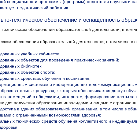
ной специальности программы (программ) подготовки научных и нау
аствует педагогический работник.
но-техническое обеспечение и оснащённость образо
техническом обеспечении образовательной деятельности, в том ч
еском обеспечении образовательной деятельности, в том числе в
дованных учебных кабинетов;
дованных объектов для проведения практических занятий;
дованных библиотек;
дованных объектов спорта;
дованных средствах обучения и воспитания;
формационным системам и информационно-телекоммуникационным
образовательных ресурсах, к которым обеспечивается доступ обу
илых помещений в общежитии, интернате, формировании платы за
ях для получения образования инвалидами и лицами с ограничен
доступа в здания образовательной организации, в том числе в об
ицами с ограниченными возможностями здоровья;
альных технических средств обучения коллективного и индивидуал
здоровья.