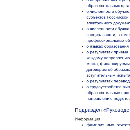
образовательных орга
о численности обуча
субъектов Российской 
электронного документ
о численности обуча
специальности, в том
профессиональных об
о языках образования 
о результатах приема
каждому направлению 
места, финансируемые
договорам об образов
вступительным испыт
о результатах перевод
о трудоустройстве вы
образовательные прог
направлению подготов
Подраздел «Руководс
Информация:
фамилия, имя, отчест