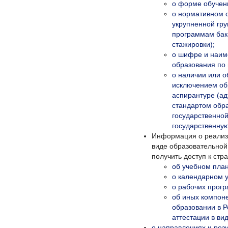
о форме обучен
о нормативном с
укрупненной гру
программам бак
стажировки);
о шифре и наим
образования по 
о наличии или о
исключением обр
аспирантуре (а
стандартом обр
государственно
государственну
Информация о реализ
виде образовательной
получить доступ к ст
об учебном план
о календарном у
о рабочих прогр
об иных компон
образовании в 
аттестации в ви
о направлениях и рез