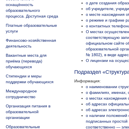
о дате создания обра
оснащённость
об учредителе, учред
образовательного
о месте нахождения о
процесса. Доступная среда
о режиме и графике р
Платные образовательные
о контактных телефон
услуги
О местах осуществлен
соответствующую запи
Финансово-хозяйственная
официальном сайте о
деятельность
образовательной орга
№ 1802), в виде адре
Вакантные места для
О лицензии на осущес
приёма (перевода)
обучающихся
Подраздел «Структура
Стипендии и меры
Информация:
поддержки обучающихся
о наименовании струк
Международное
о фамилиях, именах, 
сотрудничество
о местах нахождения 
об адресах официальн
Организация питания в
об адресах электронн
образовательной
о наличии положений 
организации
подписанных простой 
Образовательные
соответственно — эле