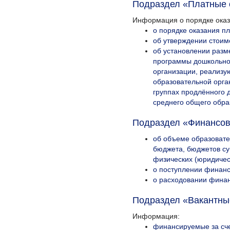
Подраздел «Платные 
Информация о порядке оказ
о порядке оказания пл
об утверждении стоим
об установлении разм
программы дошкольног
организации, реализу
образовательной орга
группах продлённого 
среднего общего обра
Подраздел «Финансов
об объеме образовате
бюджета, бюджетов су
физических (юридичес
о поступлении финанс
о расходовании финан
Подраздел «Вакантны
Информация:
финансируемые за сче