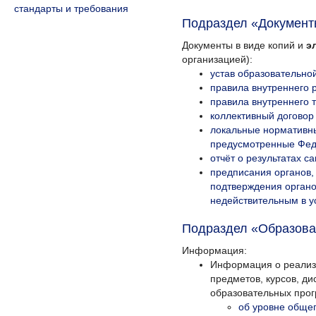
стандарты и требования
Подраздел «Документ
Документы в виде копий и
э
организацией):
устав образовательно
правила внутреннего 
правила внутреннего 
коллективный договор 
локальные нормативны
предусмотренные Фед
отчёт о результатах с
предписания органов,
подтверждения органо
недействительным в у
Подраздел «Образова
Информация:
Информация о реализу
предметов, курсов, д
образовательных прог
об уровне обще