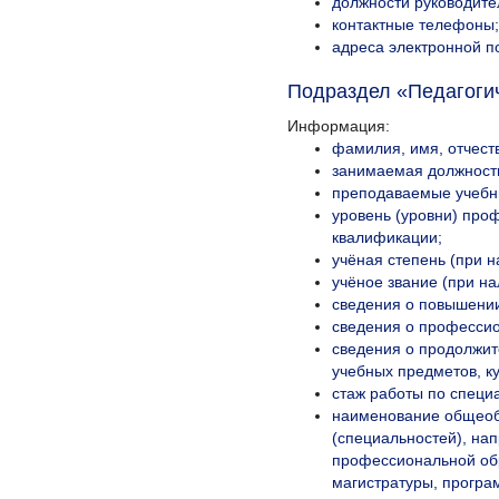
должности руководител
контактные телефоны;
адреса электронной п
Подраздел «Педагогич
Информация:
фамилия, имя, отчеств
занимаемая должность
преподаваемые учебны
уровень (уровни) про
квалификации;
учёная степень (при н
учёное звание (при на
сведения о повышении
сведения о профессио
сведения о продолжит
учебных предметов, ку
стаж работы по специ
наименование общеоб
(специальностей), на
профессиональной об
магистратуры, програ