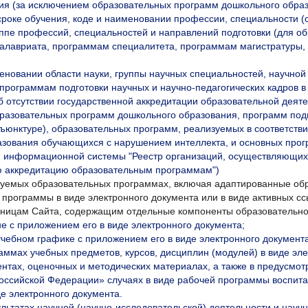
ия (за исключением образовательных программ дошкольного образ
роке обучения, коде и наименовании профессии, специальности (
ппе профессий, специальностей и направлений подготовки (для о
алавриата, программам специалитета, программам магистратуры,
еновании области науки, группы научных специальностей, научной
программам подготовки научных и научно-педагогических кадров в
б отсутствии государственной аккредитации образовательной дея
азовательных программ дошкольного образования, программ подго
дъюнктуре), образовательных программ, реализуемых в соответст
азования обучающихся с нарушением интеллекта, и основных прог
й информационной системы "Реестр организаций, осуществляющи
ю аккредитацию образовательным программам")
уемых образовательных программах, включая адаптированные обр
 программы в виде электронного документа или в виде активных с
раницам Сайта, содержащим отдельные компоненты образовательно
е с приложением его в виде электронного документа;
чебном графике с приложением его в виде электронного документа
аммах учебных предметов, курсов, дисциплин (модулей) в виде эле
ентах, оценочных и методических материалах, а также в предусм
Российской Федерации» случаях в виде рабочей программы воспита
де электронного документа.
ультатах научной (научно-исследовательской) деятельности и науч