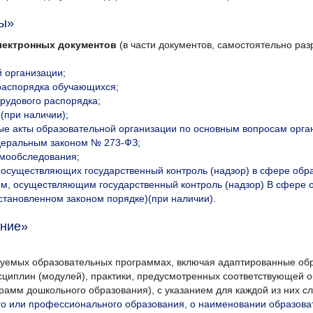
ы»
лектронных документов
(в части документов, самостоятельно ра
й организации;
распорядка обучающихся;
трудового распорядка;
(при наличии);
е акты образовательной организации по основным вопросам орга
еральным законом № 273-ФЗ;
амообследования;
 осуществляющих государственный контроль (надзор) в сфере обра
м, осуществляющим государственный контроль (надзор) B сфере 
становленном законом порядке)(при наличии).
ние»
емых образовательных программах, включая адаптированные обра
исциплин (модулей), практики, предусмотренных соответствующей 
рамм дошкольного образования), с указанием для каждой из них
го или профессионального образования, о наименовании образов