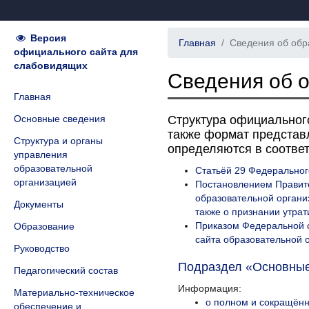
Версия
Главная
Сведения об обр
официального сайта для
слабовидящих
Сведения об 
Главная
Основные сведения
Структура официальног
также формат представ
Структура и органы
определяются в соответ
управления
образовательной
Статьёй 29 Федеральног
организацией
Постановлением Правит
образовательной органи
Документы
также о признании утра
Приказом Федеральной с
Образование
сайта образовательной 
Руководство
Подраздел «Основные
Педагогический состав
Информация:
Материально-техническое
о полном и сокращённ
обеспечение и