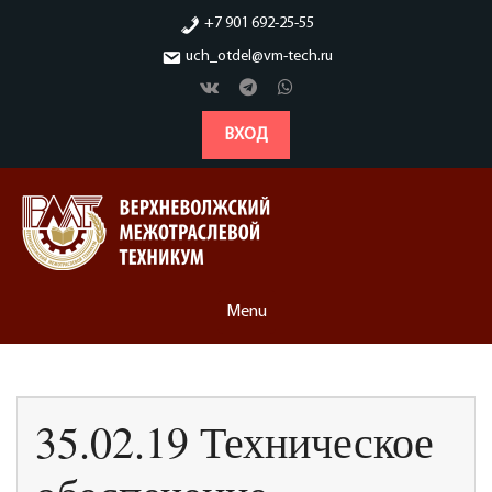
Skip
+7 901 692-25-55
to
uch_otdel@vm-tech.ru
content
ВХОД
Menu
35.02.19 Техническое