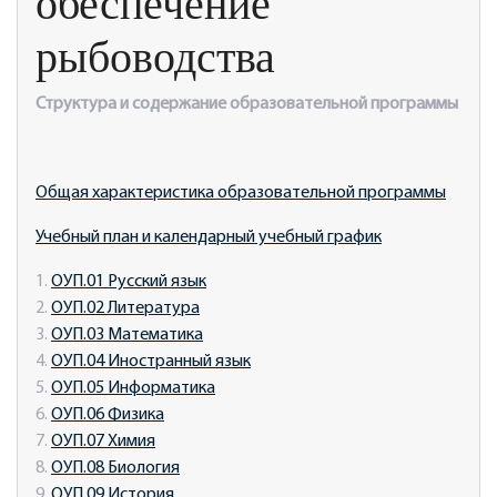
обеспечение
рыбоводства
Структура и содержание образовательной программы
Общая характеристика образовательной программы
Учебный план и календарный учебный график
1.
ОУП.01 Русский язык
2.
ОУП.02 Литература
3.
ОУП.03 Математика
4.
ОУП.04 Иностранный язык
5.
ОУП.05 Информатика
6.
ОУП.06 Физика
7.
ОУП.07 Химия
8.
ОУП.08 Биология
9.
ОУП.09 История