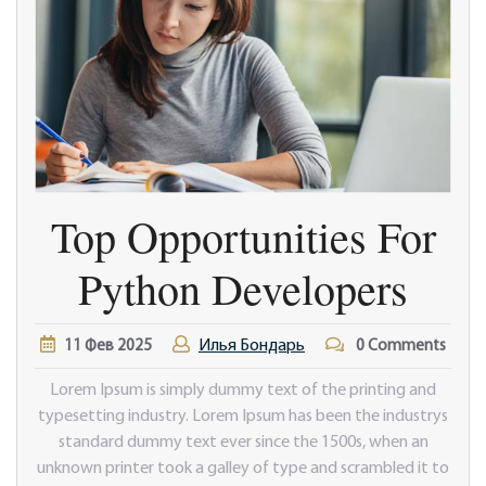
Top Opportunities For
Python Developers
Илья Бондарь
11
Фев
2025
0 Comments
Lorem Ipsum is simply dummy text of the printing and
typesetting industry. Lorem Ipsum has been the industrys
standard dummy text ever since the 1500s, when an
unknown printer took a galley of type and scrambled it to