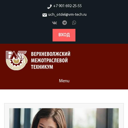
Skip
+7 901 692-25-55
to
uch_otdel@vm-tech.ru
content
ВХОД
Menu