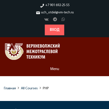
Skip
+7 901 692-25-55
to
uch_otdel@vm-tech.ru
content
ВХОД
Menu
Главная
All Courses
PHP