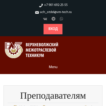
Skip
+7 901 692-25-55
to
uch_otdel@vm-tech.ru
content
ВХОД
Menu
Преподавателям