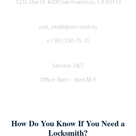
1235 Divi St. #200 San Francisco, CA 93113
Contact Us
uch_otdel@vm-tech.ru
+7 951 730-75-75
Hours
Service: 24/7
Office: 8am – 6pm M-F
How Do You Know If You Need a
Locksmith?