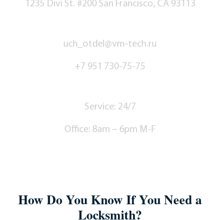
1235 Divi St. #200 San Francisco, CA 93113
Contact Us
uch_otdel@vm-tech.ru
+7 951 730-75-75
Hours
Service: 24/7
Office: 8am – 6pm M-F
How Do You Know If You Need a
Locksmith?