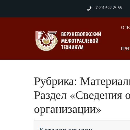
Skip
+7 901 692-25-55
to
content
О Т
ПРЕ
Рубрика:
Материал
Раздел «Сведения 
организации»
Каталог ссылок